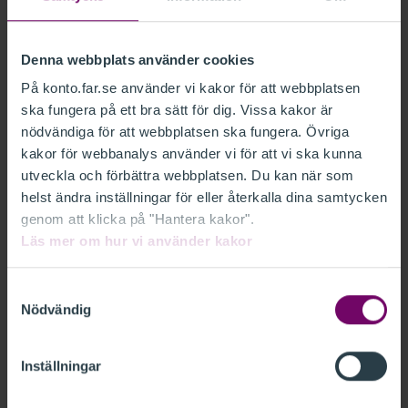
Lösenord
Denna webbplats använder cookies
På konto.far.se använder vi kakor för att webbplatsen
Glömt lösenord?
ska fungera på ett bra sätt för dig. Vissa kakor är
Kom ihåg mig
nödvändiga för att webbplatsen ska fungera. Övriga
kakor för webbanalys använder vi för att vi ska kunna
utveckla och förbättra webbplatsen. Du kan när som
LOGGA IN
helst ändra inställningar för eller återkalla dina samtycken
genom att klicka på "Hantera kakor".
Läs mer om hur vi använder kakor
Ny kund
Samtyckesval
Nödvändig
Som ny kund behöver du skapa en inloggning. Det
går fort och är gratis.
Skapa din inloggning här.
Inställningar
Medlem i FAR
Om du är medlem i FAR har du redan en inloggning.