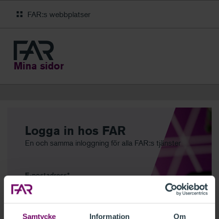
FAR:s webbplatser
Mina sidor
Logga in hos FAR
En och samma inloggning för alla FAR:s tjänster
E-postadress
Samtycke
Information
Om