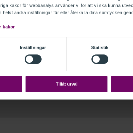
iga kakor för webbanalys använder vi för att vi ska kunna utvec
helst ändra inställningar för eller återkalla dina samtycken gen
r kakor
LOGGA IN
Inställningar
Statistik
Medlem i FAR
Anställd
 du skapa
Om du är medlem i FAR har du
De som är an
 fort och är
redan en inloggning. Om du har
ett särskilt 
ggning här.
glömt lösenordet
skapar du ett
logga in med
Tillåt urval
nytt via denna länk.