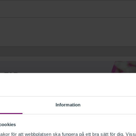
s FAR
ng för alla FAR:s tjänster
Lösenord
Information
cookies
Kom ihåg mig
akor för att webbplatsen ska fungera på ett bra sätt för dig. Viss