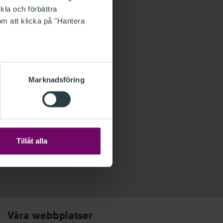
kla och förbättra
om att klicka på "Hantera
Marknadsföring
 hos PwC
ställda vid PwC har
konto.
Klicka här för att
 ditt PwC-konto.
Tillåt alla
Våra webbplatser