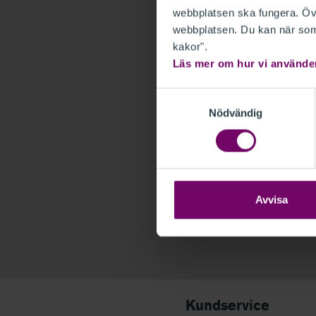
webbplatsen ska fungera. Övr
webbplatsen. Du kan när som 
kakor".
Läs mer om hur vi använde
Samtyckesval
Nödvändig
Ny kund
Som ny kund behöver
en inloggning. Det går
gratis.
Skapa din inlo
Avvisa
Kundservice