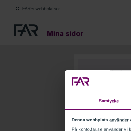
FAR:s webbplatser
Mina sidor
Logga in ho
En och samma inloggni
E-postadress
Samtycke
Denna webbplats använder 
Glömt lösenord?
På konto.far.se använder vi k