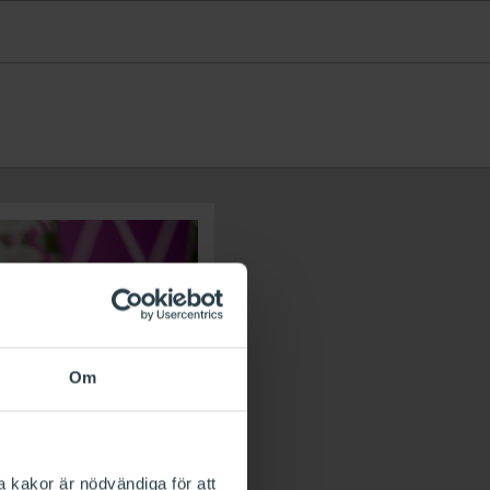
Om
a kakor är nödvändiga för att