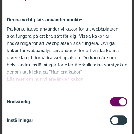
Lösenord
Denna webbplats använder cookies
På konto.far.se använder vi kakor för att webbplatsen
Glömt lösenord?
ska fungera på ett bra sätt för dig. Vissa kakor är
Kom ihåg mig
nödvändiga för att webbplatsen ska fungera. Övriga
kakor för webbanalys använder vi för att vi ska kunna
utveckla och förbättra webbplatsen. Du kan när som
LOGGA IN
helst ändra inställningar för eller återkalla dina samtycken
genom att klicka på "Hantera kakor".
Läs mer om hur vi använder kakor
Ny kund
Samtyckesval
Nödvändig
Som ny kund behöver du skapa en inloggning. Det
går fort och är gratis.
Skapa din inloggning här.
Inställningar
Medlem i FAR
Om du är medlem i FAR har du redan en inloggning.