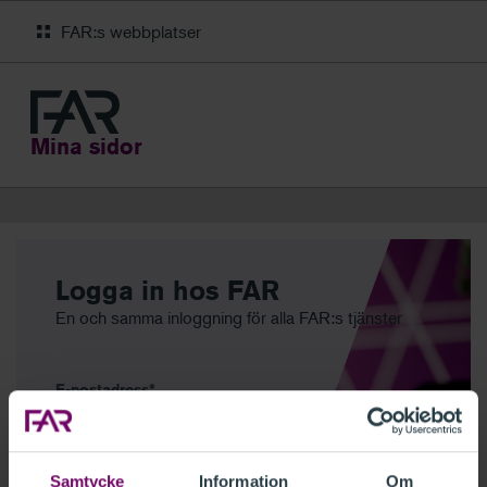
FAR:s webbplatser
Mina sidor
Logga in hos FAR
En och samma inloggning för alla FAR:s tjänster
E-postadress
Samtycke
Information
Om